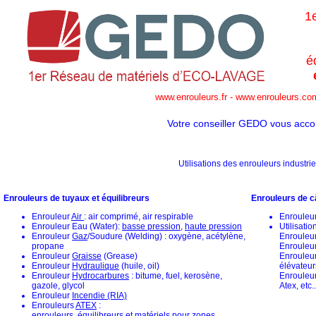
1e
é
www.enrouleurs.fr - www.enrouleurs.com 
Votre conseiller GEDO vous accomp
Utilisations des enrouleurs industrie
Enrouleurs de tuyaux et équilibreurs
Enrouleurs de câ
Enrouleur
Air
: air comprimé, air respirable
Enrouleu
Enrouleur Eau (Water):
basse pression
,
haute pression
Utilisation
Enrouleur
Gaz
/Soudure (Welding) : oxygène, acétylène,
Enrouleur
propane
Enrouleur
Enrouleur
Graisse
(Grease)
Enrouleur
Enrouleur
Hydraulique
(huile, oil)
élévateur
Enrouleur
Hydrocarbures
: bitume, fuel, kerosène,
Enrouleur
gazole, glycol
Atex, etc..
Enrouleur
Incendie (RIA)
Enrouleurs
ATEX
:
enrouleurs, équilibreurs et matériels pour zones