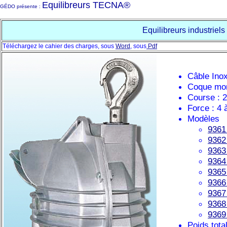
Equilibreurs TECNA®
GÉDO présente :
Equilibreurs industriels
Téléchargez le cahier des charges, sous
Word
, sous
Pdf
Câble Ino
Coque mon
Course : 
Force : 4 
Modèles
9361
9362
9363
9364
9365
9366
9367
9368
9369
Poids tota